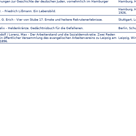
hungen zur Geschichte der deutschen Juden, vornehmlich im Hamburger
Hamburg, H
Hamburg, H
. - Friedrich Lißmann. Ein Lebensbild.
1926,
. G. Erich - Vier von Stube 17. Ernste und heitere Rekrutenerlebnisse.
Stuttgart, 
elix - Heldenkränze. Gedächtnisbuch für die Gefallenen.
Berlin, Schu
dolf / Lorenz, Max - Der Arbeiterstand und die Sozialdemokratie. Zwei Reden
 in öffentlicher Versammlung des evangelischen Arbeitervereins zu Leipzig am
Leipzig, Wi
 1896.