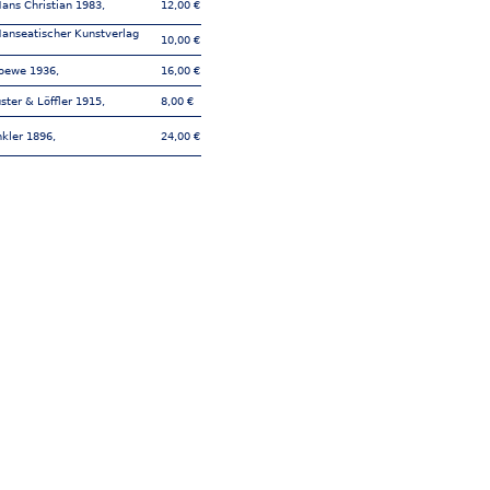
ans Christian 1983,
12,00 €
anseatischer Kunstverlag
10,00 €
Loewe 1936,
16,00 €
ster & Löffler 1915,
8,00 €
nkler 1896,
24,00 €