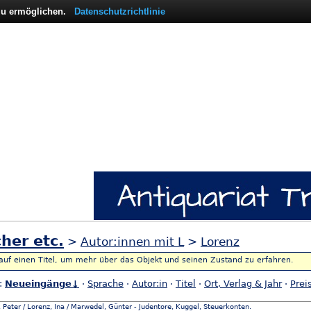
 zu ermöglichen.
Datenschutzrichtlinie
her etc.
>
Autor:innen mit L
>
Lorenz
 auf einen Titel, um mehr über das Objekt und seinen Zustand zu erfahren.
h:
Neueingänge↓
·
Sprache
·
Autor:in
·
Titel
·
Ort, Verlag & Jahr
·
Prei
 Peter / Lorenz, Ina / Marwedel, Günter - Judentore, Kuggel, Steuerkonten.