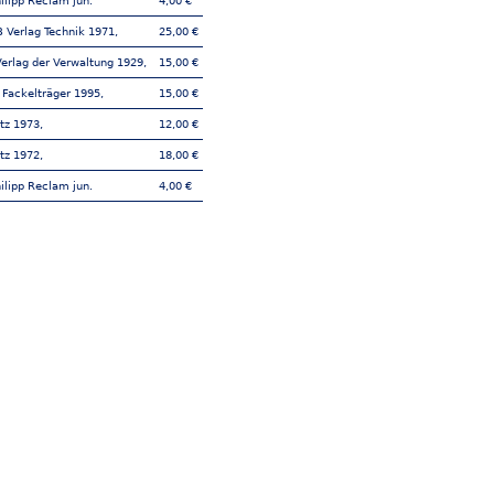
hilipp Reclam jun.
4,00 €
B Verlag Technik 1971,
25,00 €
Verlag der Verwaltung 1929,
15,00 €
 Fackelträger 1995,
15,00 €
etz 1973,
12,00 €
etz 1972,
18,00 €
hilipp Reclam jun.
4,00 €