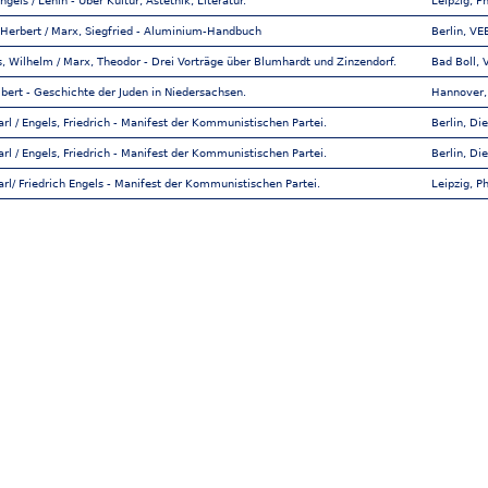
ngels / Lenin - Über Kultur, Ästethik, Literatur.
Leipzig, P
 Herbert / Marx, Siegfried - Aluminium-Handbuch
Berlin, VE
s, Wilhelm / Marx, Theodor - Drei Vorträge über Blumhardt und Zinzendorf.
Bad Boll, 
lbert - Geschichte der Juden in Niedersachsen.
Hannover,
rl / Engels, Friedrich - Manifest der Kommunistischen Partei.
Berlin, Di
rl / Engels, Friedrich - Manifest der Kommunistischen Partei.
Berlin, Di
rl/ Friedrich Engels - Manifest der Kommunistischen Partei.
Leipzig, P