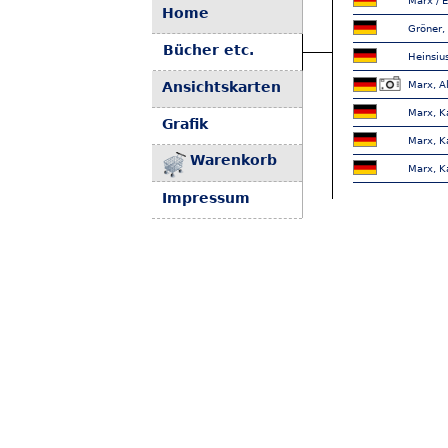
Marx / E
Home
Gröner,
Bücher etc.
Heinsiu
Ansichtskarten
Marx, A
Marx, Ka
Grafik
Marx, Ka
Warenkorb
Marx, Ka
Impressum