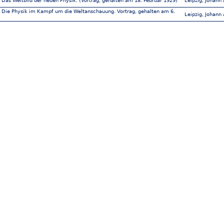
 Das Weltbild der neuen Physik. (Vortrag, gehalten am 18. Februar 1929)
Leipzig, Johann
- Die Physik im Kampf um die Weltanschauung. Vortrag, gehalten am 6.
Leipzig, Johann