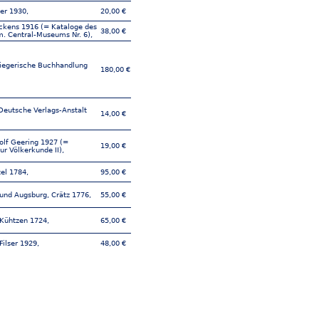
er 1930,
20,00 €
ckens 1916 (= Kataloge des
38,00 €
. Central-Museums Nr. 6),
riegerische Buchhandlung
180,00 €
 Deutsche Verlags-Anstalt
14,00 €
olf Geering 1927 (=
19,00 €
ur Völkerkunde II),
el 1784,
95,00 €
 und Augsburg, Crätz 1776,
55,00 €
 Kühtzen 1724,
65,00 €
Filser 1929,
48,00 €
uncker 1925,
11,00 €
, Zeitungsverlag 1941 (=
eihe für Heimat und Volk
16,00 €
 Kabitzsch 1916 (= Manus-
100,00 €
Nr. 16),