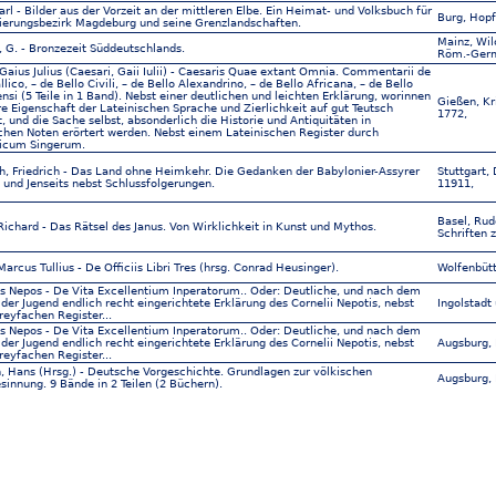
arl - Bilder aus der Vorzeit an der mittleren Elbe. Ein Heimat- und Volksbuch für
Burg, Hopf
ierungsbezirk Magdeburg und seine Grenzlandschaften.
Mainz, Wil
 G. - Bronzezeit Süddeutschlands.
Röm.-Germ
Gaius Julius (Caesari, Gaii Iulii) - Caesaris Quae extant Omnia. Commentarii de
llico, – de Bello Civili, – de Bello Alexandrino, – de Bello Africana, – de Bello
nsi (5 Teile in 1 Band). Nebst einer deutlichen und leichten Erklärung, worinnen
Gießen, K
e Eigenschaft der Lateinischen Sprache und Zierlichkeit auf gut Teutsch
1772,
t, und die Sache selbst, absonderlich die Historie und Antiquitäten in
chen Noten erörtert werden. Nebst einem Lateinischen Register durch
icum Singerum.
h, Friedrich - Das Land ohne Heimkehr. Die Gedanken der Babylonier-Assyrer
Stuttgart,
 und Jenseits nebst Schlussfolgerungen.
11911,
Basel, Rud
Richard - Das Rätsel des Janus. Von Wirklichkeit in Kunst und Mythos.
Schriften z
Marcus Tullius - De Officiis Libri Tres (hrsg. Conrad Heusinger).
Wolfenbütt
us Nepos - De Vita Excellentium Inperatorum.. Oder: Deutliche, und nach dem
 der Jugend endlich recht eingerichtete Erklärung des Cornelii Nepotis, nebst
Ingolstadt
eyfachen Register...
us Nepos - De Vita Excellentium Inperatorum.. Oder: Deutliche, und nach dem
 der Jugend endlich recht eingerichtete Erklärung des Cornelii Nepotis, nebst
Augsburg,
eyfachen Register...
, Hans (Hrsg.) - Deutsche Vorgeschichte. Grundlagen zur völkischen
Augsburg, 
sinnung. 9 Bände in 2 Teilen (2 Büchern).
, Erich - Die Altsteinzeit.
Weimar, D
St. Pölten
Anton - Die Bernsteinstraße in Niederdonau.
Schriftenr
Heft 44),
rtin - Die Bewaffung der Germanen in der älteren Eisenzeit etwa von 700 v. Chr.
Würzburg,
n. Chr.
Bilbiothek 