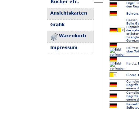
Bücher etc.
Engel, C
den Reg
Ansichtskarten
Behrens,
Caesar, 
Bello Ga
Grafik
Hispanie
die wahr
erläuter
Warenkorb
zulängli
German
Impressum
Delitzsc
über Tod
Karutz, 
Cicero, 
Corneli
Begriffe
einem dr
Corneli
Begriffe
einem dr
Reinerth
Selbstbe
Schuster
Becker, 
Jahn, Ma
Bis 200 