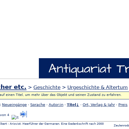
her etc.
>
Geschichte
>
Urgeschichte & Altertum
 auf einen Titel, um mehr über das Objekt und seinen Zustand zu erfahren.
h:
Neueingänge
·
Sprache
·
Autor:in
·
Titel↓
·
Ort, Verlag & Jahr
·
Preis
 von 4
lbert - Ariovist. Heerführer der Germanen. Eine Gedenkschrift nach 2000
Zeulenroda