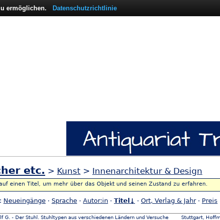
 zu ermöglichen.
Datenschutzrichtlinie
her etc.
>
Kunst
>
Innenarchitektur & Design
 auf einen Titel, um mehr über das Objekt und seinen Zustand zu erfahren.
h:
Neueingänge
·
Sprache
·
Autor:in
·
Titel↓
·
Ort, Verlag & Jahr
·
Preis
f G. - Der Stuhl. Stuhltypen aus verschiedenen Ländern und Versuche
Stuttgart, Hof