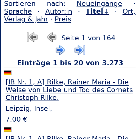
Sortieren nach:
Neueingänge
·
Sprache
·
Autor:in
·
Titel↓
·
Ort,
Verlag & Jahr
·
Preis
Seite 1 von 164
Einträge 1 bis 20 von 3.273
[IB Nr. 1, A] Rilke, Rainer Maria - Die
Weise von Liebe und Tod des Cornets
Christoph Rilke.
Leipzig, Insel,
7,00 €
[IB Nr. 1, A] Rilke, Rainer Maria - Die