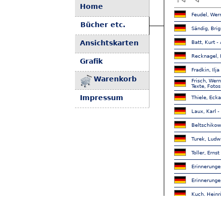
Home
Feudel, Wer
Bücher etc.
Sändig, Brig
Ansichtskarten
Batt, Kurt -
Recknagel, R
Grafik
Fradkin, Ilja
Warenkorb
Frisch, Wer
Texte, Fotos
Impressum
Thiele, Ecka
Laux, Karl -
Beltschikow,
Turek, Ludwi
Toller, Erns
Erinnerunge
Erinnerunge
Kuch, Heinri
Köhler, Kar
Notenbeispi