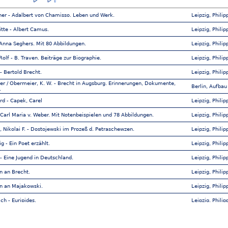
ner - Adalbert von Chamisso. Leben und Werk.
Leipzig, Phili
itte - Albert Camus.
Leipzig, Phili
 Anna Seghers. Mit 80 Abbildungen.
Leipzig, Phili
olf - B. Traven. Beiträge zur Biographie.
Leipzig, Phili
 - Bertold Brecht.
Leipzig, Phili
ner / Obermeier, K. W. - Brecht in Augsburg. Erinnerungen, Dokumente,
Berlin, Aufbau
.
rd - Capek, Carel
Leipzig, Phili
 Carl Maria v. Weber. Mit Notenbeispielen und 78 Abbildungen.
Leipzig, Phili
 Nikolai F. - Dostojewski im Prozeß d. Petraschewzen.
Leipzig, Phili
g - Ein Poet erzählt.
Leipzig, Phili
t - Eine Jugend in Deutschland.
Leipzig, Phili
n an Brecht.
Leipzig, Phili
n an Majakowski.
Leipzig, Phili
ch - Euripides.
Leipzig, Phili
l-Heinz - Felix Mendelsson Bartholdy. Mit 83 Abbildungen und 38
Leipzig, Phili
elen.