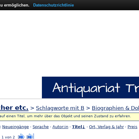
 zu ermöglichen.
Datenschutzrichtlinie
her etc.
>
Schlagworte mit B
>
Biographien & D
 auf einen Titel, um mehr über das Objekt und seinen Zustand zu erfahren.
h:
Neueingänge
·
Sprache
·
Autor:in
·
Titel↓
·
Ort, Verlag & Jahr
·
Preis
e 1 von 2