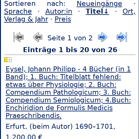
Sortieren nach:
Neueingänge
·
Sprache
·
Autor:in
·
Titel↓
·
Ort,
Verlag & Jahr
·
Preis
Seite 1 von 2
Einträge 1 bis 20 von 26
Eysel, Johann Philipp - 4 Bücher (in 1
Band); 1. Buch: Titelblatt fehlend:
etwas über Physiologie; 2. Buch:
Compendium Pathologicum; 3. Buch:
Compendium Semiologicum; 4.Buch:
Enchiridion de Formulis Medicis
Praeschribendis.
Erfurt, (beim Autor) 1690–1701,
1.200,00 €