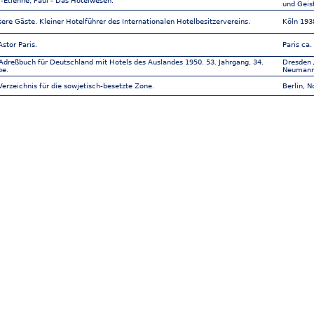
tienne, Paul - Das Hotelwesen.
und Geis
sere Gäste. Kleiner Hotelführer des Internationalen Hotelbesitzervereins.
Köln 193
Astor Paris.
Paris ca.
Adreßbuch für Deutschland mit Hotels des Auslandes 1950. 53. Jahrgang, 34.
Dresden 
be.
Neumann
Verzeichnis für die sowjetisch-besetzte Zone.
Berlin, N