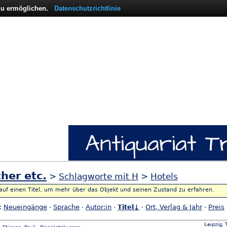
 zu ermöglichen.
Datenschutzrichtlinie
her etc.
>
Schlagworte mit H
>
Hotels
 auf einen Titel, um mehr über das Objekt und seinen Zustand zu erfahren.
h:
Neueingänge
·
Sprache
·
Autor:in
·
Titel↓
·
Ort, Verlag & Jahr
·
Preis
Leipzig,