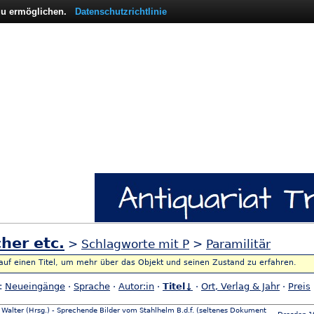
 zu ermöglichen.
Datenschutzrichtlinie
her etc.
>
Schlagworte mit P
>
Paramilitär
 auf einen Titel, um mehr über das Objekt und seinen Zustand zu erfahren.
h:
Neueingänge
·
Sprache
·
Autor:in
·
Titel↓
·
Ort, Verlag & Jahr
·
Preis
 Walter (Hrsg.) - Sprechende Bilder vom Stahlhelm B.d.f. (seltenes Dokument