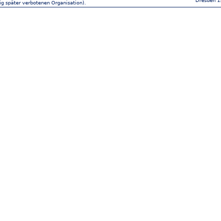
Dresden 1
ig später verbotenen Organisation).