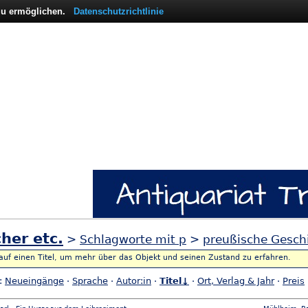
 zu ermöglichen.
Datenschutzrichtlinie
her etc.
>
Schlagworte mit p
>
preußische Gesch
 auf einen Titel, um mehr über das Objekt und seinen Zustand zu erfahren.
h:
Neueingänge
·
Sprache
·
Autor:in
·
Titel↓
·
Ort, Verlag & Jahr
·
Preis