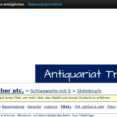
 zu ermöglichen.
Datenschutzrichtlinie
her etc.
>
Schlagworte mit S
>
Steinbruch
 auf einen Titel, um mehr über das Objekt und seinen Zustand zu erfahren.
h:
Neueingänge
·
Sprache
·
Autor:in
·
Titel↓
·
Ort, Verlag & Jahr
·
Preis
r & Wimmel - Steinbruch- und Steinmetzbetriebe Berlin. Zum 150jährigen