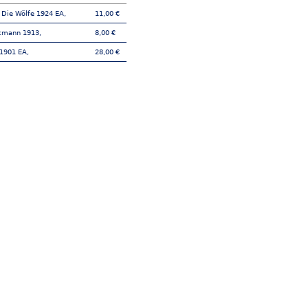
g Die Wölfe 1924 EA,
11,00 €
ckmann 1913,
8,00 €
 1901 EA,
28,00 €