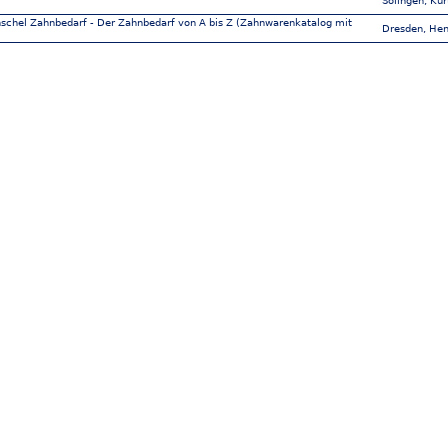
Solingen, Kür
schel Zahnbedarf - Der Zahnbedarf von A bis Z (Zahnwarenkatalog mit
Dresden, Hen