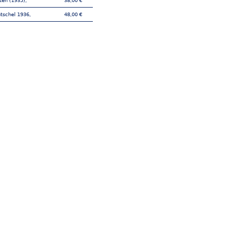
ten (1935),
38,00 €
tschel 1936,
48,00 €