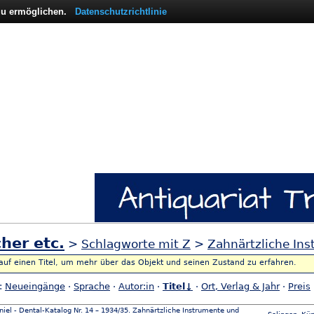
 zu ermöglichen.
Datenschutzrichtlinie
her etc.
>
Schlagworte mit Z
>
Zahnärtzliche In
 auf einen Titel, um mehr über das Objekt und seinen Zustand zu erfahren.
h:
Neueingänge
·
Sprache
·
Autor:in
·
Titel↓
·
Ort, Verlag & Jahr
·
Preis
niel - Dental-Katalog Nr. 14 – 1934/35. Zahnärtzliche Instrumente und