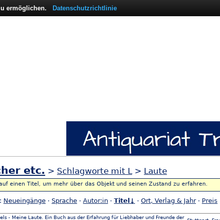
 zu ermöglichen.
Datenschutzrichtlinie
her etc.
>
Schlagworte mit L
>
Laute
 auf einen Titel, um mehr über das Objekt und seinen Zustand zu erfahren.
h:
Neueingänge
·
Sprache
·
Autor:in
·
Titel↓
·
Ort, Verlag & Jahr
·
Preis
els - Meine Laute. Ein Buch aus der Erfahrung für Liebhaber und Freunde der