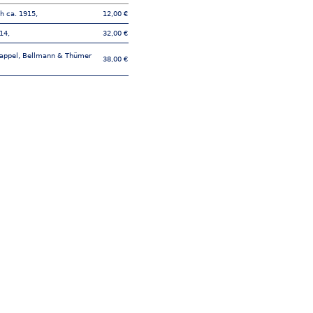
h ca. 1915,
12,00 €
14,
32,00 €
appel, Bellmann & Thümer
38,00 €