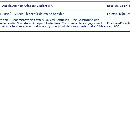
- Des deutschen Kriegers Liederbuch.
Breslau, Goerlic
 (Hrsg.) - Kriegs-Lieder für deutsche Schulen.
Leipzig, Dürr 19
mann - Liederschatz des dtsch. Volkes, Textbuch. Eine Sammlung der
Vaterlands-, Soldaten-, Kriegs-, Studenten-, Commers-, Tafel-, Jagd- und
Dresden-Potsch
 nebst allen bekannten National-Hymnen und National-Liedern aller Völker
ca. 1890,