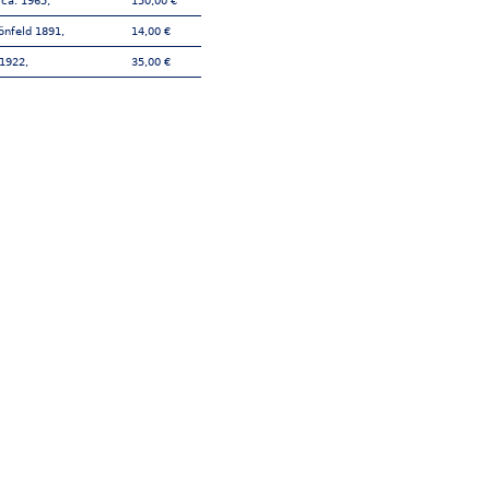
ca. 1965,
150,00 €
önfeld 1891,
14,00 €
 1922,
35,00 €