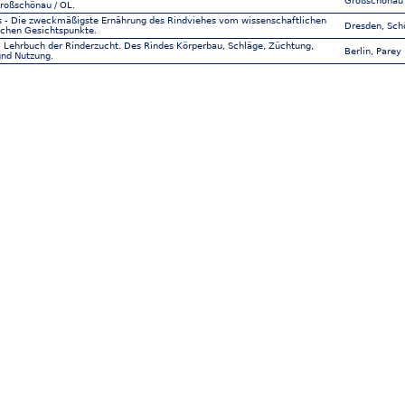
Großschönau 
roßschönau / OL.
us - Die zweckmäßigste Ernährung des Rindviehes vom wissenschaftlichen
Dresden, Sch
schen Gesichtspunkte.
 - Lehrbuch der Rinderzucht. Des Rindes Körperbau, Schläge, Züchtung,
Berlin, Parey
und Nutzung.