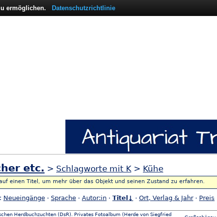
 zu ermöglichen.
Datenschutzrichtlinie
her etc.
>
Schlagworte mit K
>
Kühe
 auf einen Titel, um mehr über das Objekt und seinen Zustand zu erfahren.
h:
Neueingänge
·
Sprache
·
Autor:in
·
Titel↓
·
Ort, Verlag & Jahr
·
Preis
schen Herdbuchzuchten (DsR). Privates Fotoalbum (Herde von Siegfried