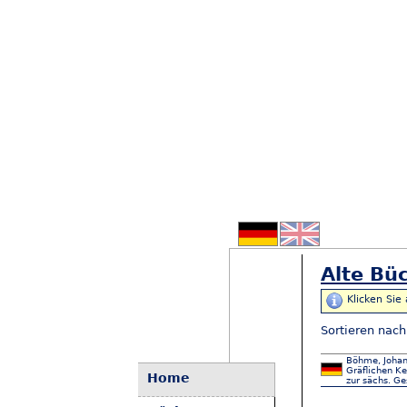
Alte Büc
Klicken Sie
Sortieren nac
Böhme, Johann
Gräflichen Ke
Home
zur sächs. G