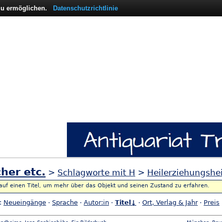
 zu ermöglichen.
Datenschutzrichtlinie
her etc.
>
Schlagworte mit H
>
Heilerziehungsh
 auf einen Titel, um mehr über das Objekt und seinen Zustand zu erfahren.
h:
Neueingänge
·
Sprache
·
Autor:in
·
Titel↓
·
Ort, Verlag & Jahr
·
Preis