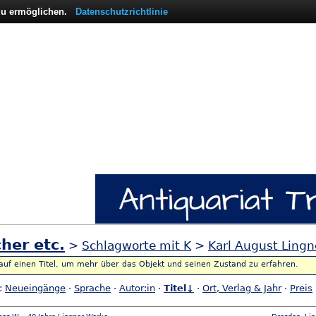
 zu ermöglichen.
Datenschutzrichtlinie
her etc.
>
Schlagworte mit K
>
Karl August Lingn
 auf einen Titel, um mehr über das Objekt und seinen Zustand zu erfahren.
h:
Neueingänge
·
Sprache
·
Autor:in
·
Titel↓
·
Ort, Verlag & Jahr
·
Preis