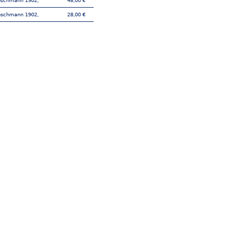
bschmann 1902,
48,00 €
bschmann 1902,
28,00 €