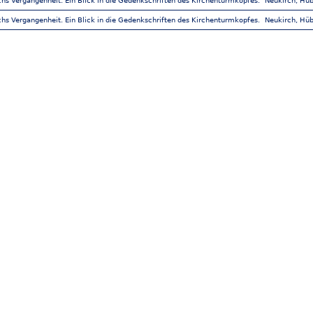
hs Vergangenheit. Ein Blick in die Gedenkschriften des Kirchenturmkopfes.
Neukirch, Hü
hs Vergangenheit. Ein Blick in die Gedenkschriften des Kirchenturmkopfes.
Neukirch, Hü