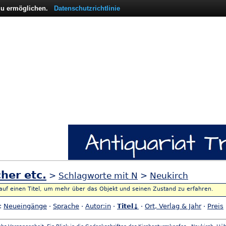
 zu ermöglichen.
Datenschutzrichtlinie
her etc.
>
Schlagworte mit N
>
Neukirch
 auf einen Titel, um mehr über das Objekt und seinen Zustand zu erfahren.
h:
Neueingänge
·
Sprache
·
Autor:in
·
Titel↓
·
Ort, Verlag & Jahr
·
Preis