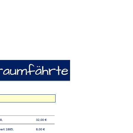
8,
32,00 €
ert 1885,
8,00 €