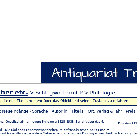
her etc.
>
Schlagworte mit P
>
Philologie
 auf einen Titel, um mehr über das Objekt und seinen Zustand zu erfahren.
h:
Neueingänge
·
Sprache
·
Autor:in
·
Titel↓
·
Ort, Verlag & Jahr
·
Preis
er Gesellschaft für neuere Philologie 1928–1938. Bericht über das 6.
Dresden 193
aul - Die täglichen Lebensgewohnheiten im altfranzösischen Karls-Epos. =
und Abhandlungen aus dem Gebiete der romanischen Philologie. veröffentl. v.
Marburg, Elw
.