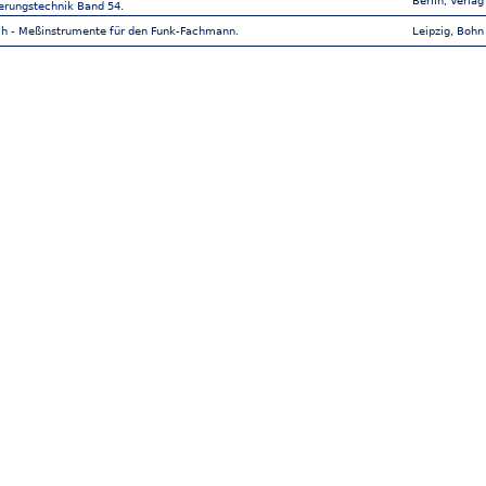
Berlin, Verlag
erungstechnik Band 54.
ch - Meßinstrumente für den Funk-Fachmann.
Leipzig, Bohn