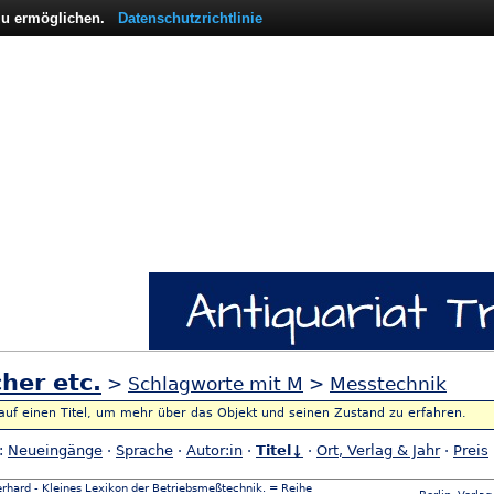
 zu ermöglichen.
Datenschutzrichtlinie
her etc.
>
Schlagworte mit M
>
Messtechnik
 auf einen Titel, um mehr über das Objekt und seinen Zustand zu erfahren.
h:
Neueingänge
·
Sprache
·
Autor:in
·
Titel↓
·
Ort, Verlag & Jahr
·
Preis
erhard - Kleines Lexikon der Betriebsmeßtechnik. = Reihe