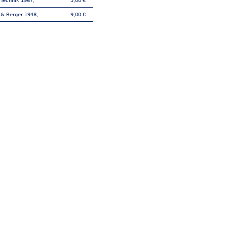
 Technik 1967,
5,00 €
 & Berger 1948,
9,00 €