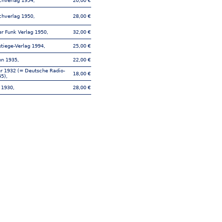
chverlag 1954,
20,00 €
chverlag 1950,
28,00 €
er Funk Verlag 1950,
32,00 €
tiege-Verlag 1994,
25,00 €
nn 1935,
22,00 €
er 1932 (= Deutsche Radio-
18,00 €
5),
 1930,
28,00 €