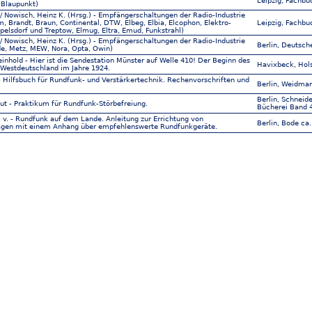
Leipzig, Fachbu
 Blaupunkt)
/ Nowisch, Heinz K. (Hrsg.) - Empfängerschaltungen der Radio-Industrie
, Brandt, Braun, Continental, DTW, Elbeg, Elbia, Elcophon, Elektro-
Leipzig, Fachbu
elsdorf und Treptow, Elmug, Eltra, Emud, Funkstrahl)
/ Nowisch, Heinz K. (Hrsg.) - Empfängerschaltungen der Radio-Industrie
Berlin, Deutsch
e, Metz, MEW, Nora, Opta, Owin)
einhold - Hier ist die Sendestation Münster auf Welle 410! Der Beginn des
Havixbeck, Hols
 Westdeutschland im Jahre 1924.
 - Hilfsbuch für Rundfunk- und Verstärkertechnik. Rechenvorschriften und
Berlin, Weidma
Berlin, Schneid
ut - Praktikum für Rundfunk-Störbefreiung.
Bücherei Band 4
A. v. - Rundfunk auf dem Lande. Anleitung zur Errichtung von
Berlin, Bode ca.
gen mit einem Anhang über empfehlenswerte Rundfunkgeräte.