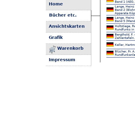
Band 1 (AEG,
Home
Lange, Heinz 
Band 2 (Blohm
Apparate Köpp
Bücher etc.
Lange, Heinz 
Band 5 (Mend
Ansichtskarten
Holtstiege, R
Rundfunks in
Bergthold, F.
Grafik
Zahlentafeln.
Keller, Hartm
Warenkorb
Blücher, Fr. 
Rundfunkanla
Impressum