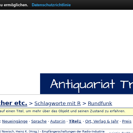
 zu ermöglichen.
Datenschutzrichtlinie
her etc.
>
Schlagworte mit R
>
Rundfunk
 auf einen Titel, um mehr über das Objekt und seinen Zustand zu erfahren.
h:
Neueingänge
·
Sprache
·
Autor:in
·
Titel↓
·
Ort, Verlag & Jahr
·
Preis
/ Nowisch, Heinz K. (Hrsg.) - Empfängerschaltungen der Radio-Industrie