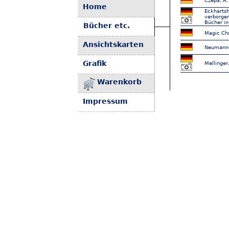
Czepa, A.
Home
Eckhartsh
verborgen
Bücher in
Bücher etc.
Magic Chr
Ansichtskarten
Neumann-K
Grafik
Mellinger
Warenkorb
Impressum