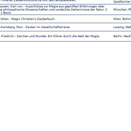
 - Allerlei Zauberkunststücke und Taschenspielereien.
Spielbücher 
ausen, Karl von - Ausschlüsse zur Magie aus geprüften Erfahrungen über
e philosophische Wissenschaften und verdeckte Geheimnisse der Natur. 2
München, Pf
 1 Band.
istian - Magic Christian's Zauberbuch.
Wien, Bohm
arlsberg, Paul - Zauber im Gesellschaftskreise.
Leipzig, Web
, Friedrich - Zeichen und Wunder. Ein Führer durch die Welt der Magie.
Berlin, Neuf