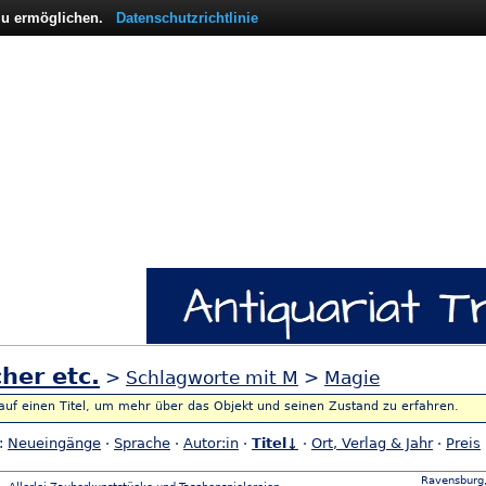
 zu ermöglichen.
Datenschutzrichtlinie
her etc.
>
Schlagworte mit M
>
Magie
 auf einen Titel, um mehr über das Objekt und seinen Zustand zu erfahren.
h:
Neueingänge
·
Sprache
·
Autor:in
·
Titel↓
·
Ort, Verlag & Jahr
·
Preis
Ravensburg,