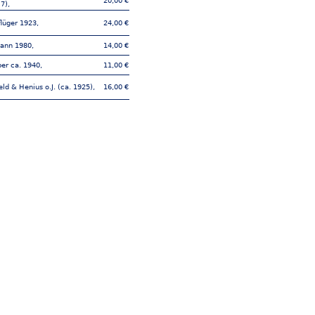
20,00 €
7),
lüger 1923,
24,00 €
ann 1980,
14,00 €
er ca. 1940,
11,00 €
eld & Henius o.J. (ca. 1925),
16,00 €