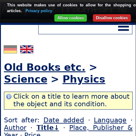
This website makes use of cookies to allow for the shopping o
articles.
Privacy policy
Allow cookies
Disallow cookies
Old Books etc.
>
Science
>
Physics
Click on a title to learn more about
the object and its condition.
Sort after:
Date added
·
Language
·
Author
·
Title↓
·
Place, Publisher &
Year
·
Price