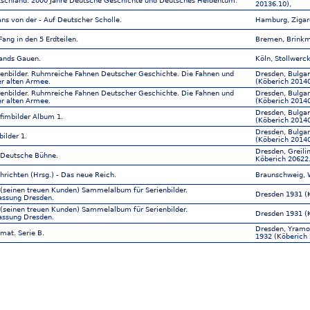
utschland. 2000 Jahre Deutsche Geschichte und Deutsches Heldentum.
20136.10),
ns von der - Auf Deutscher Scholle.
Hamburg, Zigare
Fang in den 5 Erdteilen.
Bremen, Brinkm
ands Gauen.
Köln, Stollwerc
nenbilder. Ruhmreiche Fahnen Deutscher Geschichte. Die Fahnen und
Dresden, Bulgar
er alten Armee.
(Köberich 20140.
nenbilder. Ruhmreiche Fahnen Deutscher Geschichte. Die Fahnen und
Dresden, Bulgar
er alten Armee.
(Köberich 20140.
Dresden, Bulgar
fimbilder Album 1.
(Köberich 20140.
Dresden, Bulgar
bilder 1.
(Köberich 20140.
Dresden, Greili
: Deutsche Bühne.
Köberich 20622.
richten (Hrsg.) - Das neue Reich.
Braunschweig, 
 (seinen treuen Kunden) Sammelalbum für Serienbilder.
Dresden 1931 (K
assung Dresden.
 (seinen treuen Kunden) Sammelalbum für Serienbilder.
Dresden 1931 (
assung Dresden.
Dresden, Yramos
mat. Serie B.
1932 (Köberich 
Dresden, Yramos
mat. Serie D.
1933 (Köberich 
Dresden, Yramos
mat. Serie D.
1933 (Köberich 
Dresden, Yramos
mat. Serie E.
1934 (Köberich 
Dresden, Yramos