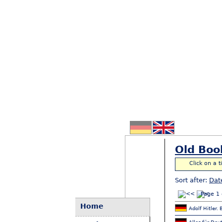
Old Boo
Click on a t
Sort after:
Dat
Page 1 
Home
Adolf Hitler.