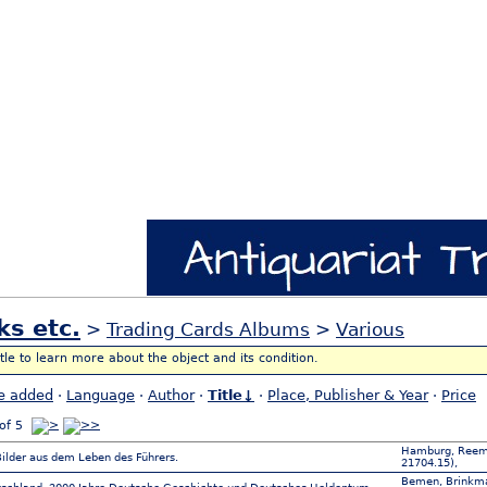
ks etc.
>
Trading Cards Albums
>
Various
itle to learn more about the object and its condition.
e added
·
Language
·
Author
·
Title↓
·
Place, Publisher & Year
·
Price
of 5
Hamburg, Reem
 Bilder aus dem Leben des Führers.
21704.15),
Bemen, Brinkma