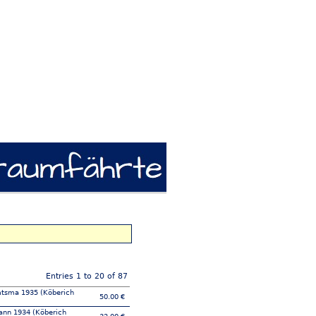
Entries 1 to 20 of 87
tsma 1935 (Köberich
50.00 €
nn 1934 (Köberich