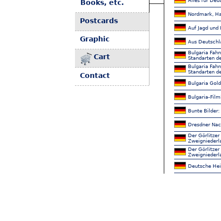
Alles für De
Books, etc.
Nordmark, Ha
Postcards
Auf Jagd und 
Graphic
Aus Deutschl
Bulgaria Fah
Cart
Standarten d
Bulgaria Fah
Standarten d
Contact
Bulgaria Gold
Bulgaria-Film
Bunte Bilder
Dresdner Nach
Der Görlitzer
Zweigniederl
Der Görlitzer
Zweigniederl
Deutsche Hei
Deutsche Hei
Deutsche Hei
Deutsche Hei