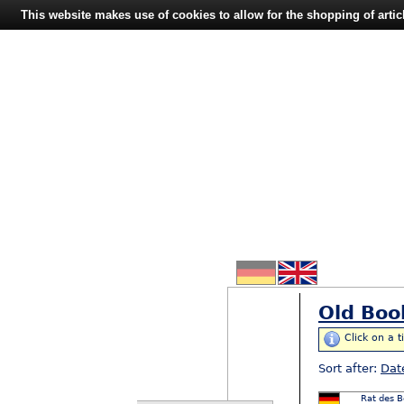
This website makes use of cookies to allow for the shopping of artic
Old Boo
Click on a t
Sort after:
Dat
Rat des B