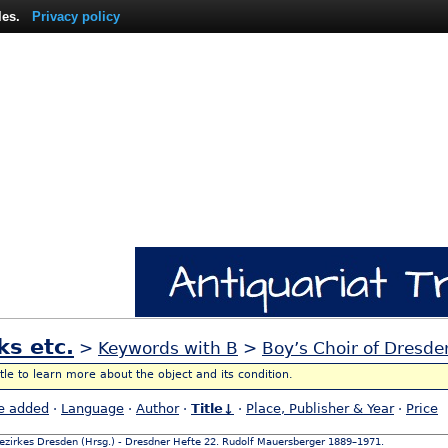
les.
Privacy policy
ks etc.
>
Keywords with B
>
Boy’s Choir of Dresd
itle to learn more about the object and its condition.
e added
·
Language
·
Author
·
Title↓
·
Place, Publisher & Year
·
Price
ezirkes Dresden (Hrsg.) - Dresdner Hefte 22. Rudolf Mauersberger 1889–1971.