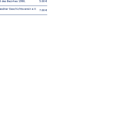
t des Bezirkes 1990,
5.00 €
esdner Geschichtsverein e.V.
7.00 €