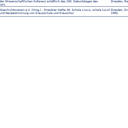
 der Wissenschaftlichen Koferenz anläßlich des 100. Geburtstages des
Dresden, Ra
ors.
Geschichtsverein e.V. (Hrsg.) - Dresdner Hefte 30. Schola crucis, schola lucis?
Dresden, Dr
 und Neubestimmung von Kreuzschule und Kreuzchor.
1992,