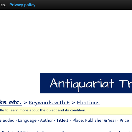
les.
Privacy policy
ks etc.
>
Keywords with E
>
Elections
itle to learn more about the object and its condition.
e added
·
Language
·
Author
·
Title↓
·
Place, Publisher & Year
·
Price