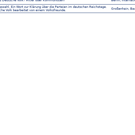
s Deutsche Volk? Hitler oder Kommunisten?
Berlin, Internat
swahl. Ein Wort zur Klärung über die Parteien im deutschen Reichstage.
Großenhain, Ba
che Volk bearbeitet von einem Volksfreunde.