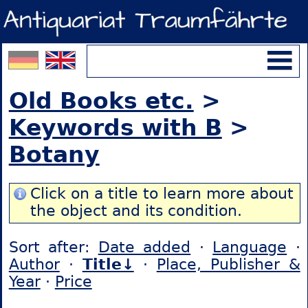
Old Books etc.
>
Keywords with B
>
Botany
Click on a title to learn more about
the object and its condition.
Sort after:
Date added
·
Language
·
Author
·
Title↓
·
Place, Publisher &
Year
·
Price