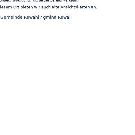
funden. Womöglich wurde sie bereits verkauft.
iesem Ort bieten wir auch
alte Ansichtskarten
an.
"Gemeinde Rewahl / gmina Rewal"