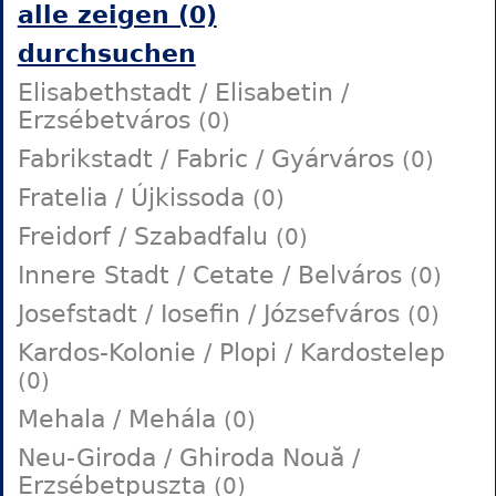
alle zeigen (0)
durchsuchen
Elisabethstadt / Elisabetin /
Erzsébetváros
(0)
Fabrikstadt / Fabric / Gyárváros
(0)
Fratelia / Újkissoda
(0)
Freidorf / Szabadfalu
(0)
Innere Stadt / Cetate / Belváros
(0)
Josefstadt / Iosefin / Józsefváros
(0)
Kardos-Kolonie / Plopi / Kardostelep
(0)
Mehala / Mehála
(0)
Neu-Giroda / Ghiroda Nouă /
Erzsébetpuszta
(0)