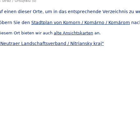
 Stráž / Őrsújfalu
(0)
uf einen dieser Orte, um in das entsprechende Verzeichnis zu w
öbern Sie den
Stadtplan von Komorn / Komárno / Komárom
nach
iesem Ort bieten wir auch
alte Ansichtskarten
an.
Neutraer Landschaftsverband / Nitriansky kraj"