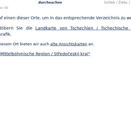
durchsuchen
Schleb / Žleby 
lav
(0)
uf einen dieser Orte, um in das entsprechende Verzeichnis zu w
stöbern Sie die
Landkarte von Tschechien / Tschechische 
rafik.
iesem Ort bieten wir auch
alte Ansichtskarten
an.
"Mittelböhmische Region / Středočeský kraj"