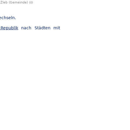
/ Žleb (Gemeinde)
(0)
echseln.
Republik
nach Städten mit