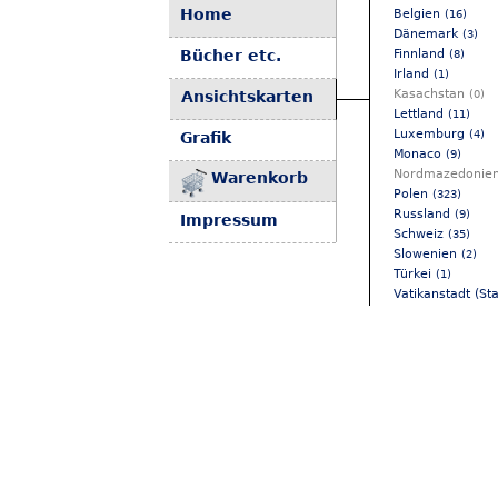
Home
Belgien
(16)
Dänemark
(3)
Finnland
Bücher etc.
(8)
Irland
(1)
Kasachstan
(0)
Ansichtskarten
Lettland
(11)
Luxemburg
(4)
Grafik
Monaco
(9)
Nordmazedonie
Warenkorb
Polen
(323)
Russland
(9)
Impressum
Schweiz
(35)
Slowenien
(2)
Türkei
(1)
Vatikanstadt (St