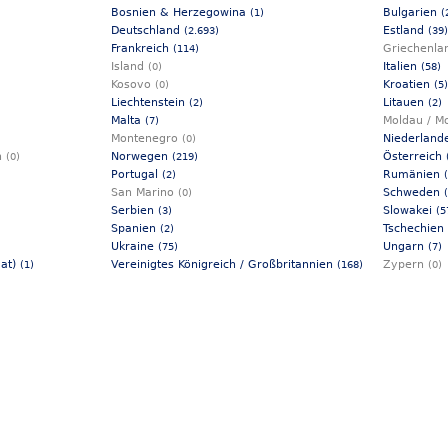
Bosnien & Herzegowina
Bulgarien
(1)
(
Deutschland
Estland
(2.693)
(39)
Frankreich
Griechenl
(114)
Island
Italien
(0)
(58)
Kosovo
Kroatien
(0)
(5)
Liechtenstein
Litauen
(2)
(2)
Malta
Moldau / M
(7)
Montenegro
Niederlan
(0)
n
Norwegen
Österreich
(0)
(219)
Portugal
Rumänien
(2)
San Marino
Schweden
(0)
Serbien
Slowakei
(3)
(5
Spanien
Tschechien
(2)
Ukraine
Ungarn
(75)
(7)
aat)
Vereinigtes Königreich / Großbritannien
Zypern
(1)
(168)
(0)