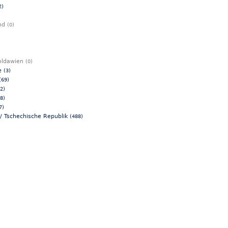
2)
and
(0)
oldawien
(0)
de
(3)
(69)
(2)
(8)
7)
 / Tschechische Republik
(488)