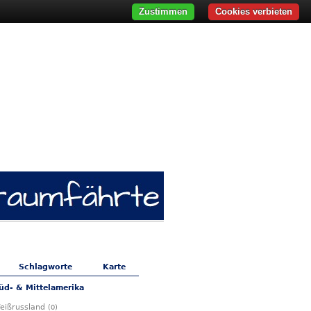
Zustimmen
Cookies verbieten
Schlagworte
Karte
üd- & Mittelamerika
Weißrussland
(0)