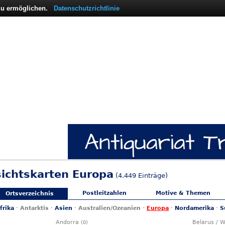
 zu ermöglichen.
Datenschutzrichtlinie
sichtskarten Europa
(4.449 Einträge)
Postleitzahlen
Motive & Themen
Ortsverzeichnis
frika
·
Antarktis
·
Asien
·
Australien/Ozeanien
·
Europa
·
Nordamerika
·
S
Andorra
Belarus / 
(0)