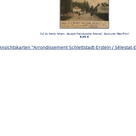
Col du Hantz (ehem. deutsch-französische Grenze), Saulxures (Bas-Rhin)
8,00 €
nsichtskarten "Arrondissement Schlettstadt-Erstein / Sélestat-E