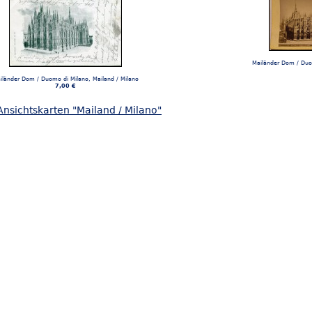
Mailänder Dom / Duom
iländer Dom / Duomo di Milano, Mailand / Milano
7,00 €
nsichtskarten "Mailand / Milano"