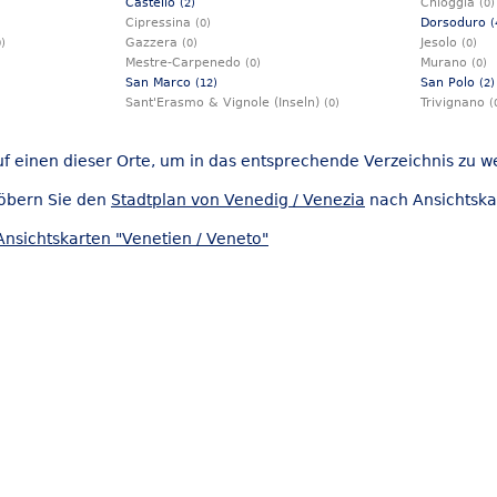
Castello
Chioggia
(2)
(0)
Cipressina
Dorsoduro
(0)
(
Gazzera
Jesolo
0)
(0)
(0)
Mestre-Carpenedo
Murano
(0)
(0)
San Marco
San Polo
(12)
(2)
Sant'Erasmo & Vignole (Inseln)
Trivignano
(0)
(
uf einen dieser Orte, um in das entsprechende Verzeichnis zu w
öbern Sie den
Stadtplan von Venedig / Venezia
nach Ansichtska
Ansichtskarten "Venetien / Veneto"