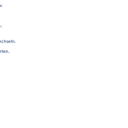
4)
0)
echseln.
rten.