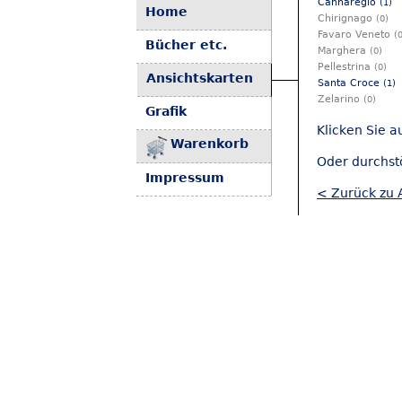
Cannaregio
(1)
Home
Chirignago
(0)
Favaro Veneto
(
Bücher etc.
Marghera
(0)
Pellestrina
(0)
Ansichtskarten
Santa Croce
(1)
Zelarino
(0)
Grafik
Klicken Sie a
Warenkorb
Oder durchst
Impressum
< Zurück zu 