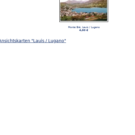
Monte Bré, Lauis / Lugano
4,00 €
nsichtskarten "Lauis / Lugano"