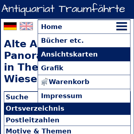
Home
Bücher etc.
Alte Ansichtskarten
Panorama Wiesenbad
Ansichtskarten
in Thermalbad
Grafik
Wiesenbad
(0 Einträge)
Warenkorb
Impressum
Suche
Ortsverzeichnis
Postleitzahlen
Motive & Themen