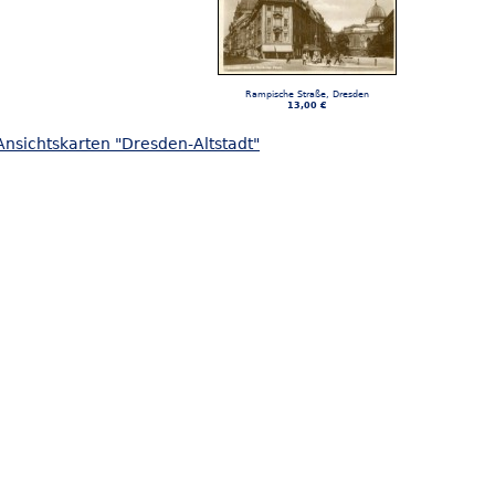
Rampische Straße, Dresden
13,00 €
Ansichtskarten "Dresden-Altstadt"