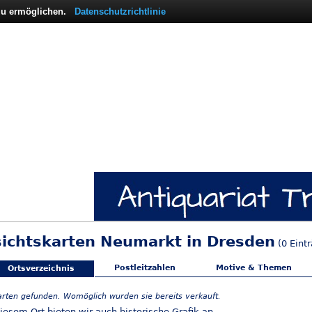
 zu ermöglichen.
Datenschutzrichtlinie
sichtskarten Neumarkt in Dresden
(0 Eint
Postleitzahlen
Motive & Themen
Ortsverzeichnis
arten gefunden. Womöglich wurden sie bereits verkauft.
iesem Ort bieten wir auch
historische Grafik
an.