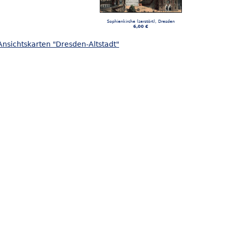
Sophienkirche (zerstört), Dresden
6,00 €
Ansichtskarten "Dresden-Altstadt"