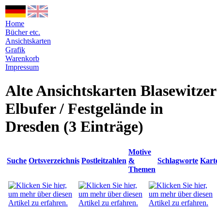
Home
Bücher etc.
Ansichtskarten
Grafik
Warenkorb
Impressum
Alte Ansichtskarten Blasewitzer
Elbufer / Festgelände in
Dresden
(3 Einträge)
Motive
Suche
Ortsverzeichnis
Postleitzahlen
&
Schlagworte
Kart
Themen