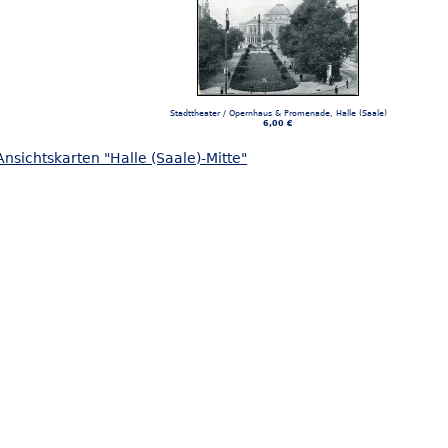
Stadttheater / Opernhaus & Promenade, Halle (Saale)
6,00 €
nsichtskarten "Halle (Saale)-Mitte"