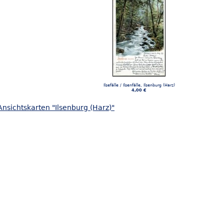
Ilsefälle / Ilsenfälle, Ilsenburg (Harz)
4,00 €
nsichtskarten "Ilsenburg (Harz)"