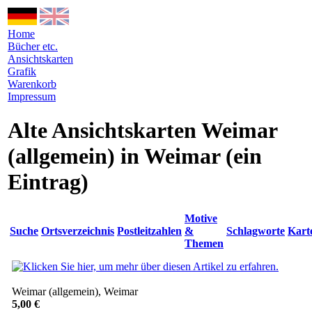
Home
Bücher etc.
Ansichtskarten
Grafik
Warenkorb
Impressum
Alte Ansichtskarten Weimar
(allgemein) in Weimar
(ein
Eintrag)
Motive
Suche
Ortsverzeichnis
Postleitzahlen
&
Schlagworte
Kart
Themen
Weimar (allgemein), Weimar
5,00 €