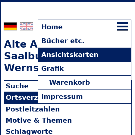
Home
Bücher etc.
Alte Ansichtskarten
Saalburg-Ebersdorf-
Ansichtskarten
Wernsdorf
Grafik
(0 Einträge)
Warenkorb
Suche
Impressum
Ortsverzeichnis
Postleitzahlen
Motive & Themen
Schlagworte