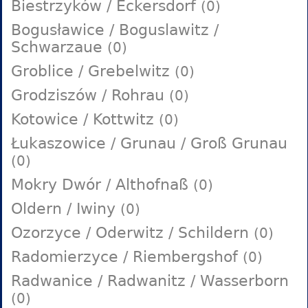
Biestrzyków / Eckersdorf
(0)
Bogusławice / Boguslawitz /
Schwarzaue
(0)
Groblice / Grebelwitz
(0)
Grodziszów / Rohrau
(0)
Kotowice / Kottwitz
(0)
Łukaszowice / Grunau / Groß Grunau
(0)
Mokry Dwór / Althofnaß
(0)
Oldern / Iwiny
(0)
Ozorzyce / Oderwitz / Schildern
(0)
Radomierzyce / Riembergshof
(0)
Radwanice / Radwanitz / Wasserborn
(0)