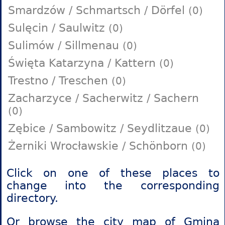
Smardzów / Schmartsch / Dörfel
(0)
Sulęcin / Saulwitz
(0)
Sulimów / Sillmenau
(0)
Święta Katarzyna / Kattern
(0)
Trestno / Treschen
(0)
Zacharzyce / Sacherwitz / Sachern
(0)
Zębice / Sambowitz / Seydlitzaue
(0)
Żerniki Wrocławskie / Schönborn
(0)
Click on one of these places to
change into the corresponding
directory.
Or browse the
city map of Gmina