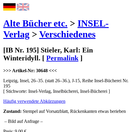
Alte Bücher etc.
>
INSEL-
Verlag
>
Verschiedenes
[IB Nr. 195] Stieler, Karl: Ein
Winteridyll.
[
Permalink
]
>>> Artikel-Nr: 30648 <<<
Leipzig, Insel, 26–35. (statt 26–36.), J-15, Reihe Insel-Bücherei Nr.
195
[ Stichworte: Insel-Verlag,
Inselbücherei,
Insel-Bücherei ]
Häufig verwendete Abkürzungen
Zustand:
Stempel auf Vorsatzblatt, Rückenkanten etwas berieben
– Bild auf Anfrage –
Preis: 9,00 €